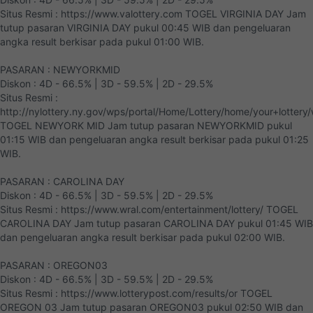
Situs Resmi : https://www.valottery.com TOGEL VIRGINIA DAY Jam
tutup pasaran VIRGINIA DAY pukul 00:45 WIB dan pengeluaran
angka result berkisar pada pukul 01:00 WIB.
PASARAN : NEWYORKMID
Diskon : 4D - 66.5% | 3D - 59.5% | 2D - 29.5%
Situs Resmi :
http://nylottery.ny.gov/wps/portal/Home/Lottery/home/your+lotte
TOGEL NEWYORK MID Jam tutup pasaran NEWYORKMID pukul
01:15 WIB dan pengeluaran angka result berkisar pada pukul 01:25
WIB.
PASARAN : CAROLINA DAY
Diskon : 4D - 66.5% | 3D - 59.5% | 2D - 29.5%
Situs Resmi : https://www.wral.com/entertainment/lottery/ TOGEL
CAROLINA DAY Jam tutup pasaran CAROLINA DAY pukul 01:45 WIB
dan pengeluaran angka result berkisar pada pukul 02:00 WIB.
PASARAN : OREGON03
Diskon : 4D - 66.5% | 3D - 59.5% | 2D - 29.5%
Situs Resmi : https://www.lotterypost.com/results/or TOGEL
OREGON 03 Jam tutup pasaran OREGON03 pukul 02:50 WIB dan