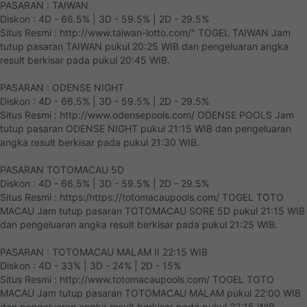
PASARAN : TAIWAN
Diskon : 4D - 66.5% | 3D - 59.5% | 2D - 29.5%
Situs Resmi : http://www.taiwan-lotto.com/" TOGEL TAIWAN Jam
tutup pasaran TAIWAN pukul 20:25 WIB dan pengeluaran angka
result berkisar pada pukul 20:45 WIB.
PASARAN : ODENSE NIGHT
Diskon : 4D - 66.5% | 3D - 59.5% | 2D - 29.5%
Situs Resmi : http://www.odensepools.com/ ODENSE POOLS Jam
tutup pasaran ODENSE NIGHT pukul 21:15 WIB dan pengeluaran
angka result berkisar pada pukul 21:30 WIB.
PASARAN TOTOMACAU 5D
Diskon : 4D - 66.5% | 3D - 59.5% | 2D - 29.5%
Situs Resmi : https:/https://totomacaupools.com/ TOGEL TOTO
MACAU Jam tutup pasaran TOTOMACAU SORE 5D pukul 21:15 WIB
dan pengeluaran angka result berkisar pada pukul 21:25 WIB.
PASARAN : TOTOMACAU MALAM II 22:15 WIB
Diskon : 4D - 33% | 3D - 24% | 2D - 15%
Situs Resmi : http://www.totomacaupools.com/ TOGEL TOTO
MACAU Jam tutup pasaran TOTOMACAU MALAM pukul 22:00 WIB
dan pengeluaran angka result berkisar pada pukul 22:15 WIB.