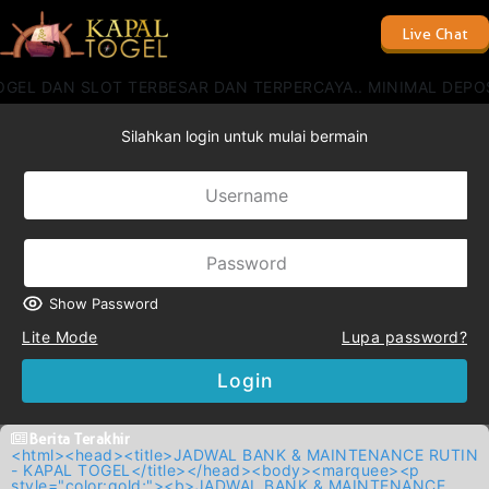
Live Chat
 DAN SLOT TERBESAR DAN TERPERCAYA.. MINIMAL DEPOSIT HA
Silahkan login untuk mulai bermain
Show Password
Lite Mode
Lupa password?
Login
Berita Terakhir
<html><head><title>JADWAL BANK & MAINTENANCE RUTIN
- KAPAL TOGEL</title></head><body><marquee><p
style="color:gold;"><b>JADWAL BANK & MAINTENANCE