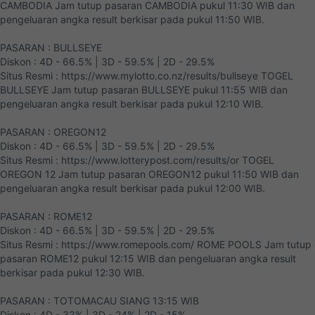
CAMBODIA Jam tutup pasaran CAMBODIA pukul 11:30 WIB dan
pengeluaran angka result berkisar pada pukul 11:50 WIB.
PASARAN : BULLSEYE
Diskon : 4D - 66.5% | 3D - 59.5% | 2D - 29.5%
Situs Resmi : https://www.mylotto.co.nz/results/bullseye TOGEL
BULLSEYE Jam tutup pasaran BULLSEYE pukul 11:55 WIB dan
pengeluaran angka result berkisar pada pukul 12:10 WIB.
PASARAN : OREGON12
Diskon : 4D - 66.5% | 3D - 59.5% | 2D - 29.5%
Situs Resmi : https://www.lotterypost.com/results/or TOGEL
OREGON 12 Jam tutup pasaran OREGON12 pukul 11:50 WIB dan
pengeluaran angka result berkisar pada pukul 12:00 WIB.
PASARAN : ROME12
Diskon : 4D - 66.5% | 3D - 59.5% | 2D - 29.5%
Situs Resmi : https://www.romepools.com/ ROME POOLS Jam tutup
pasaran ROME12 pukul 12:15 WIB dan pengeluaran angka result
berkisar pada pukul 12:30 WIB.
PASARAN : TOTOMACAU SIANG 13:15 WIB
Diskon : 4D - 33% | 3D - 24% | 2D - 15%