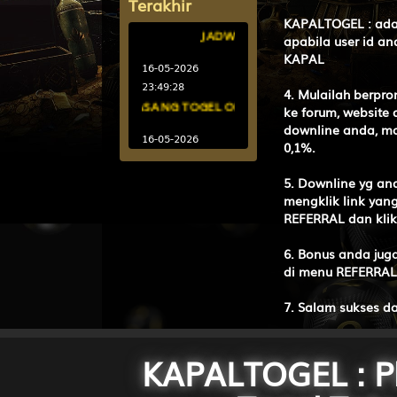
Terakhir
KAPALTOGEL : adal
JADWAL BANK & MAINTENANCE RUTIN -
apabila user id 
KAPAL
16-05-2026
23:49:28
4. Mulailah berp
CARA PASANG TOGEL ONLINE - KAPAL TOGEL
ke forum, website 
downline anda, m
16-05-2026
0,1%.
23:49:09
 TOGEL LENGKAP - KAPAL TOGEL
5. Downline yg an
mengklik link yan
16-05-2026
REFERRAL dan kli
23:48:55
MASI SLOT GAME - KAPAL TOGEL
6. Bonus anda jug
di menu REFERRAL
16-09-2025
21:13:04
7. Salam sukses d
KAPALTOGEL : P