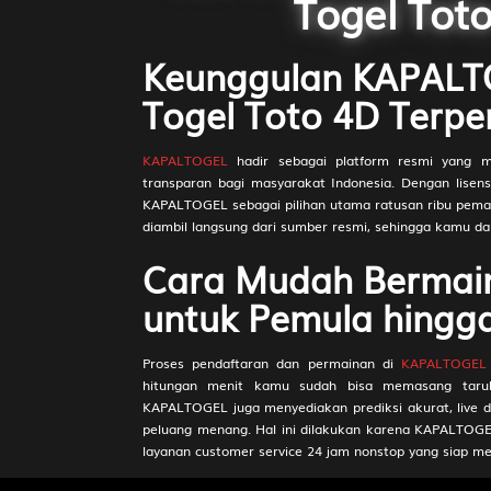
Togel Tot
Keunggulan KAPALT
Togel Toto 4D Terpe
KAPALTOGEL
hadir sebagai platform resmi yang 
transparan bagi masyarakat Indonesia. Dengan lisen
KAPALTOGEL sebagai pilihan utama ratusan ribu pemain
diambil langsung dari sumber resmi, sehingga kamu d
Cara Mudah Bermain
untuk Pemula hingga
Proses pendaftaran dan permainan di
KAPALTOGEL
hitungan menit kamu sudah bisa memasang taruha
KAPALTOGEL juga menyediakan prediksi akurat, live 
peluang menang. Hal ini dilakukan karena KAPALTO
layanan customer service 24 jam nonstop yang siap 